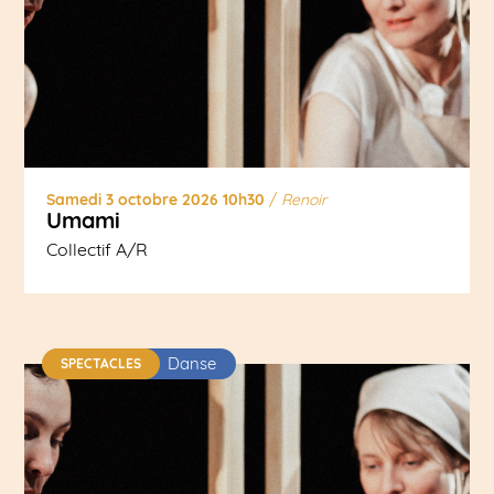
Samedi 3 octobre 2026 10h30
/
Renoir
Umami
Collectif A/R
Danse
SPECTACLES