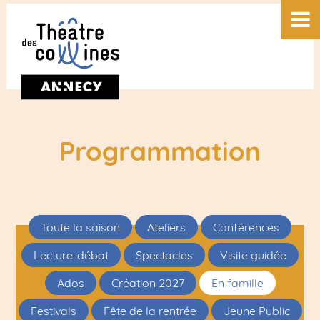
Programmation
Toute la saison
Ateliers
Conférences
Lecture-débat
Spectacles
Visite guidée
Ados
Création 2027
En famille
Festivals
Fête de la rentrée
Jeune Public