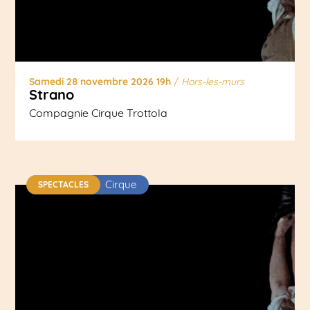
Samedi 28 novembre 2026 19h
/
Hors-les-murs
Strano
Compagnie Cirque Trottola
Cirque
SPECTACLES