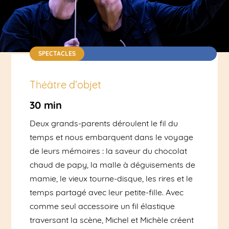
SPECTACLES
Théâtre d'objets / 10h30 | Dès 4 ans | Durée : 30
min | 6€
Théâtre d’objet
30 min
Deux grands-parents déroulent le fil du
temps et nous embarquent dans le voyage
de leurs mémoires : la saveur du chocolat
chaud de papy, la malle à déguisements de
mamie, le vieux tourne-disque, les rires et le
temps partagé avec leur petite-fille. Avec
comme seul accessoire un fil élastique
traversant la scène, Michel et Michèle créent