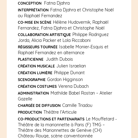
Fatna Djahra
CONCEPTION
Fatna Djahra et Christophe Noël
INTERPRÉTATION
ou Raphaël Fernandez
Hélène Hudovernik, Raphaël
CO-MISE EN SCÈNE
Fernandez, Fatna Djahra et Christophe Noël
Philippe Rodriguez
COLLABORATION ARTISTIQUE
Jorda, Alicia Packer et Lola Riccaboni
Isabelle Monier-Esquis et
RÉGISSEURS TOURNÉE
Raphaël Fernandez en alternance
Judith Dubois
PLASTICIENNE
Julien Israelian
CRÉATION MUSICALE
Philippe Dunant
CRÉATION LUMIÈRE
Gordon Higginson
SCENOGRAPHIE
Verena Dubach
CRÉATION COSTUMES
Mathilde Babel Rostan – Atelier
ADMINISTRATION
Gazelle
Camille Triadou
CHARGÉE DE DIFFUSION
Théâtre l'Articule
PRODUCTION
Le Mouffetard -
CO-PRODUCTIONS ET PARTENARIATS
Théâtre de la marionnette à Paris (F) TMG –
Théâtre des Marionnettes de Genève (CH)
Château Rouge, scène conventionnée