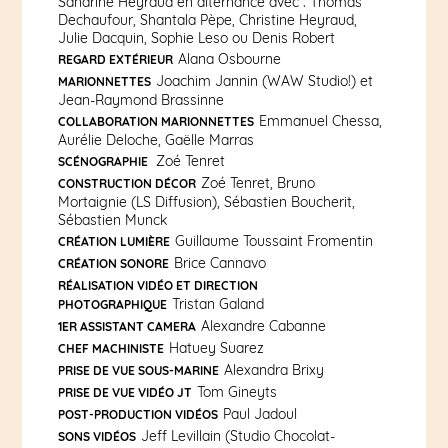
Sandrine Heyraud en alternance avec : Thomas
Dechaufour, Shantala Pèpe, Christine Heyraud,
Julie Dacquin, Sophie Leso ou Denis Robert
Alana Osbourne
REGARD EXTÉRIEUR
Joachim Jannin (WAW Studio!) et
MARIONNETTES
Jean-Raymond Brassinne
Emmanuel Chessa,
COLLABORATION MARIONNETTES
Aurélie Deloche, Gaëlle Marras
Zoé Tenret
SCÉNOGRAPHIE
Zoé Tenret, Bruno
CONSTRUCTION DÉCOR
Mortaignie (LS Diffusion), Sébastien Boucherit,
Sébastien Munck
Guillaume Toussaint Fromentin
CRÉATION LUMIÈRE
Brice Cannavo
CRÉATION SONORE
RÉALISATION VIDÉO ET DIRECTION
Tristan Galand
PHOTOGRAPHIQUE
Alexandre Cabanne
1ER ASSISTANT CAMERA
Hatuey Suarez
CHEF MACHINISTE
Alexandra Brixy
PRISE DE VUE SOUS-MARINE
Tom Gineyts
PRISE DE VUE VIDÉO JT
Paul Jadoul
POST-PRODUCTION VIDÉOS
Jeff Levillain (Studio Chocolat-
SONS VIDÉOS