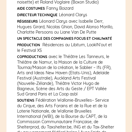
noisette) et Roland Voglaire (Boxon Studio)
Fanny Boizard
AIDE COSTUMES
Léonard Clarys
DIRECTEUR TECHNIQUE
Léonard Clarys avec Isabelle Derr,
RÉGISSEURS
Hugues Girard, Nicolas Ghion, David Alonso Morillo,
Charlotte Persoons ou Liane Van De Putte
UN SPECTACLE DES COMPAGNIES FOCUS ET CHALIWATÉ
Résidences au Libitum, LookIN’out et
PRODUCTION
le Festival XS
avec le Théâtre Les Tanneurs, le
COPRODUCTIONS
Théâtre de Namur, la Maison de la Culture de
Tournai/Maison de la création, le Sablier – Ifs (FR),
Arts and Ideas New Haven (Etats-Unis), Adelaïde
Festival (Australie), Auckland Arts Festival
(Nouvelle-Zélande), Théâtre Victor Hugo de
Bagneux, Scène des Arts du Geste / EPT Vallée
Sud Grand Paris et La Coop asbl
Fédération Wallonie-Bruxelles– Service
SOUTIENS
du Cirque, des Arts Forains et de la Rue et de la
Loterie Nationale, de Wallonie Bruxelles
International (WBI), de la Bourse du CAPT, de la
Commission Communautaire Française, de
Shelterprod, du Taxshelter.be, ING et du Tax-Shelter