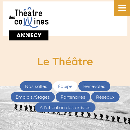
Le Théâtre
Nos salles
Équipe
Bénévoles
Emplois/Stages
Partenaires
Réseaux
A l’attention des artistes