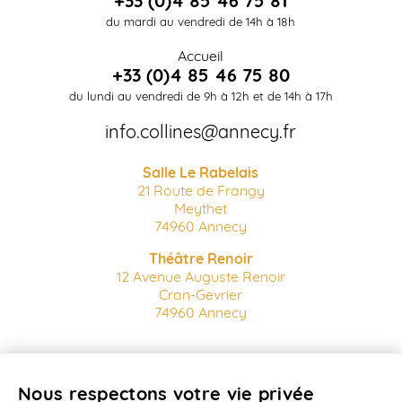
+33 (0)4 85 46 75 81
du mardi au vendredi de 14h à 18h
Accueil
+33 (0)4 85 46 75 80
du lundi au vendredi de 9h à 12h et de 14h à 17h
info.collines@annecy.fr
Salle Le Rabelais
21 Route de Frangy
Meythet
74960 Annecy
Théâtre Renoir
12 Avenue Auguste Renoir
Cran-Gevrier
74960 Annecy
Billetterie en ligne
Nous respectons votre vie privée
Conditions Générales de vente