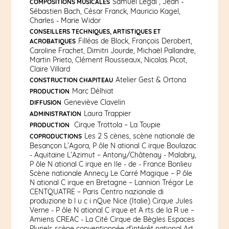
Samuel Legal , Jean -
COMPOSITIONS MUSICALES
Sébastien Bach, César Franck, Mauricio Kagel,
Charles - Marie Widor
CONSEILLERS TECHNIQUES, ARTISTIQUES ET
Filléas de Block, François Derobert,
ACROBATIQUES
Caroline Frachet, Dimitri Jourde, Michaël Pallandre,
Martin Prieto, Clément Rousseaux, Nicolas Picot,
Claire Villard
Atelier Gest & Ortona
CONSTRUCTION CHAPITEAU
Marc Délhiat
PRODUCTION
Geneviève Clavelin
DIFFUSION
Laura Trappier
ADMINISTRATION
Cirque Trottola – La Toupie
PRODUCTION
Les 2 S cènes, scène nationale de
COPRODUCTIONS
Besançon L’Agora, P ôle N ational C irque Boulazac
- Aquitaine L’Azimut – Antony/Châtenay - Malabry,
P ôle N ational C irque en Ile - de - France Bonlieu
Scène nationale Annecy Le Carré Magique – P ôle
N ational C irque en Bretagne – Lannion Trégor Le
CENTQUATRE – Paris Centro nazionale di
produzione b l u c i nQue Nice (Italie) Cirque Jules
Verne - P ôle N ational C irque et A rts de la R ue –
Amiens CREAC - La Cité Cirque de Bègles Espaces
Pluriels scène conventionnée d'intérêt national Art