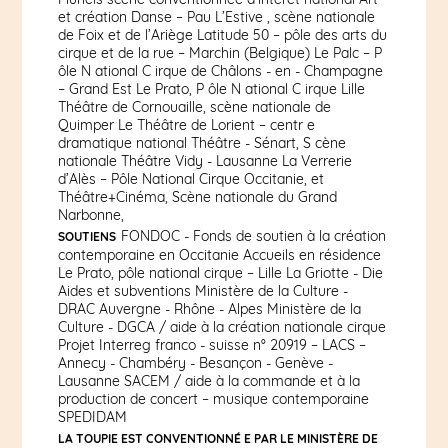
et création Danse – Pau L’Estive , scène nationale
de Foix et de l’Ariège Latitude 50 – pôle des arts du
cirque et de la rue – Marchin (Belgique) Le Palc – P
ôle N ational C irque de Châlons - en - Champagne
– Grand Est Le Prato, P ôle N ational C irque Lille
Théâtre de Cornouaille, scène nationale de
Quimper Le Théâtre de Lorient – centr e
dramatique national Théâtre - Sénart, S cène
nationale Théâtre Vidy - Lausanne La Verrerie
d’Alès – Pôle National Cirque Occitanie, et
Théâtre+Cinéma, Scène nationale du Grand
Narbonne,
FONDOC - Fonds de soutien à la création
SOUTIENS
contemporaine en Occitanie Accueils en résidence
Le Prato, pôle national cirque – Lille La Griotte - Die
Aides et subventions Ministère de la Culture -
DRAC Auvergne - Rhône - Alpes Ministère de la
Culture - DGCA / aide à la création nationale cirque
Projet Interreg franco - suisse n° 20919 – LACS –
Annecy - Chambéry - Besançon - Genève -
Lausanne SACEM / aide à la commande et à la
production de concert – musique contemporaine
SPEDIDAM
LA TOUPIE EST CONVENTIONNÉ E PAR LE MINISTÈRE DE