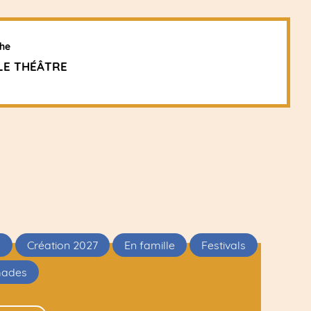
he
LE THÉÂTRE
s
Création 2027
En famille
Festivals
mades