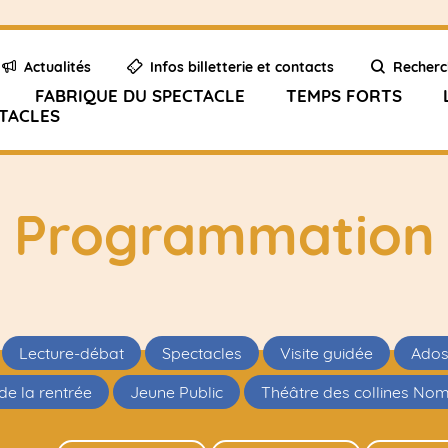
Actualités
Infos billetterie et contacts
Recherc
FABRIQUE DU SPECTACLE
TEMPS FORTS
TACLES
Programmation
Lecture-débat
Spectacles
Visite guidée
Ado
de la rentrée
Jeune Public
Théâtre des collines No