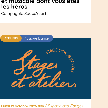
et musicale dont vous êtes
les héros
Compagnie SoubaYourte
Musique Danse
ATELIERS
Espace des Forges
Lundi 19 octobre 2026 09h
/