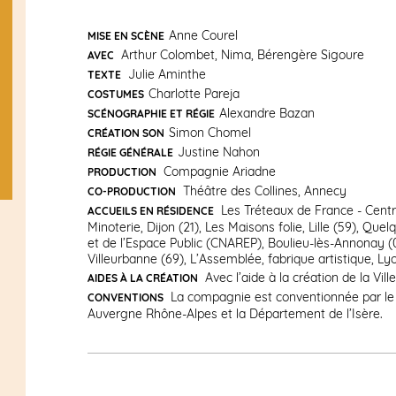
Anne Courel
MISE EN SCÈNE
Arthur Colombet, Nima, Bérengère Sigoure
AVEC
Julie Aminthe
TEXTE
Charlotte Pareja
COSTUMES
Alexandre Bazan
SCÉNOGRAPHIE ET RÉGIE
Simon Chomel
CRÉATION SON
Justine Nahon
RÉGIE GÉNÉRALE
Compagnie Ariadne
PRODUCTION
Théâtre des Collines, Annecy
CO-PRODUCTION
Les Tréteaux de France - Centre
ACCUEILS EN RÉSIDENCE
Minoterie, Dijon (21), Les Maisons folie, Lille (59), Qu
et de l’Espace Public (CNAREP), Boulieu-lès-Annonay (
Villeurbanne (69), L’Assemblée, fabrique artistique, Ly
Avec l’aide à la création de la Vil
AIDES À LA CRÉATION
La compagnie est conventionnée par le 
CONVENTIONS
Auvergne Rhône-Alpes et la Département de l’Isère.