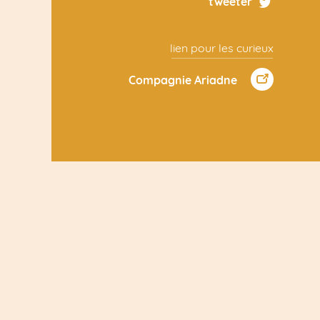
tweeter
lien pour les curieux
Compagnie Ariadne