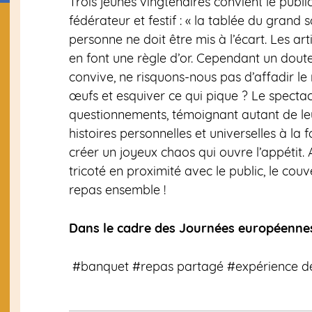
Trois jeunes vingtenaires convient le publi
fédérateur et
festif
: « la tablée du grand s
personne ne doit être mis à l’écart.
Le
s
art
en font une règle d’or. Cependant un doute
convive, ne risquons-nous pas d’affadir l
œufs
et esquiver ce qui
pique ?
Le spectacl
questionnements, témoignant autant de l
histoires
personnelles et universelles à la fo
créer un joyeux chaos qui ouvre l’appétit.
tricoté en proximité avec le public
, le cou
repas
ensemble
!
Dans le cadre des Journées européenne
#banquet #repas partagé #expérience de 