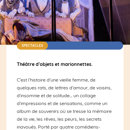
SPECTACLES
Théâtre d'objets Marionnettes / Tarif : 10€ /
Durée : 1h15 / Dès 8 ans
Théâtre d’objets
et m
arionnettes
.
C’est l’histoire d’une vieille femme
, de
quelques rats, de lettres d’amour, de voisins,
d
‘insomnie et de solitude
…
un collage
d’impressions et de sensations, comme
un
album de souvenirs
où se tress
e
la mémoire
de la vie,
les rêves, les peurs, les secrets
inavoués. Porté par quatre comédiens-