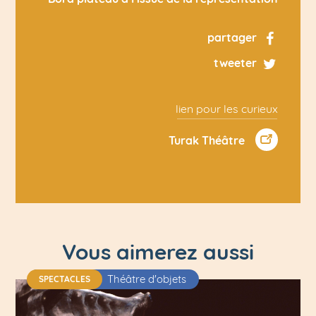
partager
tweeter
lien pour les curieux
Turak Théâtre
Vous aimerez aussi
Théâtre d'objets
SPECTACLES