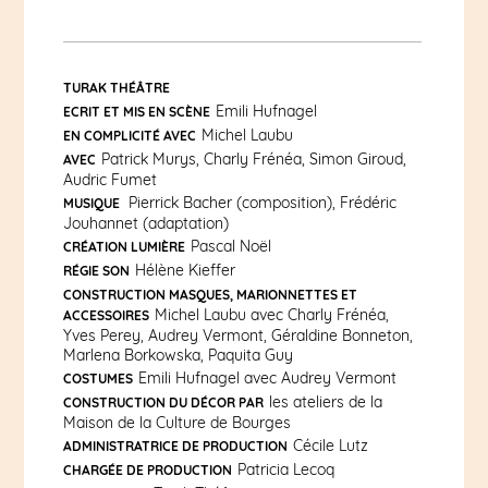
TURAK THÉÂTRE
Emili Hufnagel
ECRIT ET MIS EN SCÈNE
Michel Laubu
EN COMPLICITÉ AVEC
Patrick Murys, Charly Frénéa, Simon Giroud,
AVEC
Audric Fumet
Pierrick Bacher (composition), Frédéric
MUSIQUE
Jouhannet (adaptation)
Pascal Noël
CRÉATION LUMIÈRE
Hélène Kieffer
RÉGIE SON
CONSTRUCTION MASQUES, MARIONNETTES ET
Michel Laubu avec Charly Frénéa,
ACCESSOIRES
Yves Perey, Audrey Vermont, Géraldine Bonneton,
Marlena Borkowska, Paquita Guy
Emili Hufnagel avec Audrey Vermont
COSTUMES
les ateliers de la
CONSTRUCTION DU DÉCOR PAR
Maison de la Culture de Bourges
Cécile Lutz
ADMINISTRATRICE DE PRODUCTION
Patricia Lecoq
CHARGÉE DE PRODUCTION