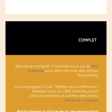
COMPLET
Spectacle complet ? Inscrivez vous sur la
liste
d’attente
pour être informé des places
disponibles
La compagnie Turak Théâtre vous intéresse ?
Rendez-vous au CRR d’Annecy pour
Chaussure dans la lumière des livres
|
Réserver sa place
Bord plateau à l’issue de la représentation