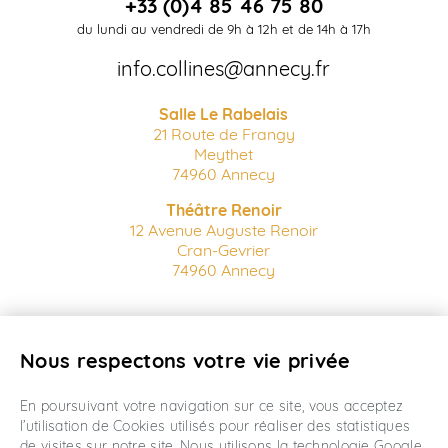
+33 (0)4 85 46 75 80
du lundi au vendredi de 9h à 12h et de 14h à 17h
info.collines@annecy.fr
Salle Le Rabelais
21 Route de Frangy
Meythet
74960 Annecy
Théâtre Renoir
12 Avenue Auguste Renoir
Cran-Gevrier
74960 Annecy
Billetterie en ligne
Nous respectons votre vie privée
Conditions Générales de vente
Mentions Légales
Créé par wanaka
En poursuivant votre navigation sur ce site, vous acceptez
l’utilisation de Cookies utilisés pour réaliser des statistiques
de visites sur notre site. Nous utilisons la technologie Google