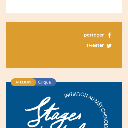
partager
tweeter
Cirque
ATELIERS