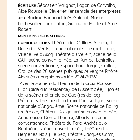
Sébastien Valignat, Logan de Carvalho,
ÉCRITURE
Aloé Rousselle-Olivier et l’ensemble des interprètes
Maxime Bonnand, Inès Guiollot, Marion
JEU
Lechevallier, Tom Linton, Guillaume Motte et Alice
Robert
MENTIONS OBLIGATOIRES
Théâtre des Collines Annecy, La
COPRODUCTIONS
Rose des Vents, scène nationale Lille métropole,
Villeneuve d’Ascq, Théâtre du Vellein, scène de la
CAPI scène conventionnée, La Rampe, Échirolles,
scène conventionné, Espace Paul Jargot, Crolles,
Groupe des 20 scènes publiques Auvergne Rhône-
Alpes (compagnie associée 2024-2026)
Avec le soutien du Théâtre de la Croix-Rousse
Lyon (aide à la résidence), de l’Assemblée, Lyon et
de la scène nationale de Gap (résidence)
Préachats Théâtre de la Croix-Rousse Lyon, Scène
nationale d’Angoulême, Scène nationale de Bourg
en Bresse, Château Rouge, scène conventionnée,
Annemasse, Dôme Théâtre, Albertville,scène
conventionnée, Théâtre du Parc, Andrézieux-
Bouthéon, scène conventionnée, Théâtre des
Bergeries Noisy-Le-Sec, Théâtre Jacques Carat,
Cachan, Théâtre André Malraux Rueil Malmaison