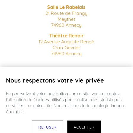
Salle Le Rabelais
21 Route de Frangy
Meythet
74960 Annecy
Théâtre Renoir
12 Avenue Auguste Renoir
Cran-Gevrier
74960 Annecy
Billetterie en ligne
Nous respectons votre vie privée
Conditions Générales de vente
Mentions Légales
Créé par wanaka
En poursuivant votre navigation sur ce site, vous acceptez
l’utilisation de Cookies utilisés pour réaliser des statistiques
de visites sur notre site. Nous utilisons la technologie Google
Analytics.
REFUSER
ACCEPTER