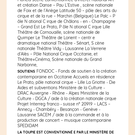
et création Danse – Pau L’Estive , scène nationale
de Foix et de l’Ariège Latitude 50 – pôle des arts du
cirque et de la rue – Marchin (Belgique) Le Palc – P
ôle N ational C irque de Châlons - en - Champagne
– Grand Est Le Prato, P ôle N ational C irque Lille
Théâtre de Cornouaille, scène nationale de
Quimper Le Théâtre de Lorient – centr e
dramatique national Théâtre - Sénart, S cène
nationale Théâtre Vidy - Lausanne La Verrerie
d’Alès – Pôle National Cirque Occitanie, et
Théâtre+Cinéma, Scène nationale du Grand
Narbonne,
FONDOC - Fonds de soutien à la création
SOUTIENS
contemporaine en Occitanie Accueils en résidence
Le Prato, pôle national cirque – Lille La Griotte - Die
Aides et subventions Ministère de la Culture -
DRAC Auvergne - Rhône - Alpes Ministère de la
Culture - DGCA / aide à la création nationale cirque
Projet Interreg franco - suisse n° 20919 – LACS –
Annecy - Chambéry - Besançon - Genève -
Lausanne SACEM / aide à la commande et à la
production de concert – musique contemporaine
SPEDIDAM
LA TOUPIE EST CONVENTIONNÉ E PAR LE MINISTÈRE DE