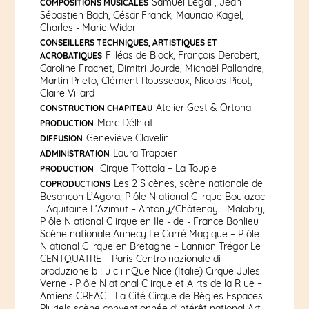
Samuel Legal , Jean -
COMPOSITIONS MUSICALES
Sébastien Bach, César Franck, Mauricio Kagel,
Charles - Marie Widor
CONSEILLERS TECHNIQUES, ARTISTIQUES ET
Filléas de Block, François Derobert,
ACROBATIQUES
Caroline Frachet, Dimitri Jourde, Michaël Pallandre,
Martin Prieto, Clément Rousseaux, Nicolas Picot,
Claire Villard
Atelier Gest & Ortona
CONSTRUCTION CHAPITEAU
Marc Délhiat
PRODUCTION
Geneviève Clavelin
DIFFUSION
Laura Trappier
ADMINISTRATION
Cirque Trottola – La Toupie
PRODUCTION
Les 2 S cènes, scène nationale de
COPRODUCTIONS
Besançon L’Agora, P ôle N ational C irque Boulazac
- Aquitaine L’Azimut – Antony/Châtenay - Malabry,
P ôle N ational C irque en Ile - de - France Bonlieu
Scène nationale Annecy Le Carré Magique – P ôle
N ational C irque en Bretagne – Lannion Trégor Le
CENTQUATRE – Paris Centro nazionale di
produzione b l u c i nQue Nice (Italie) Cirque Jules
Verne - P ôle N ational C irque et A rts de la R ue –
Amiens CREAC - La Cité Cirque de Bègles Espaces
Pluriels scène conventionnée d'intérêt national Art