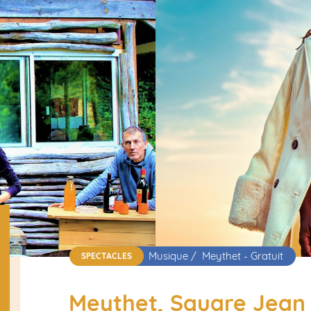
Musique / Meythet - Gratuit
SPECTACLES
Meythet, Square Jea