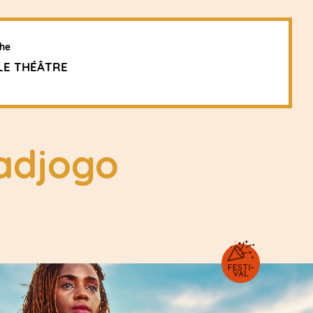
he
LE THÉÂTRE
adjogo