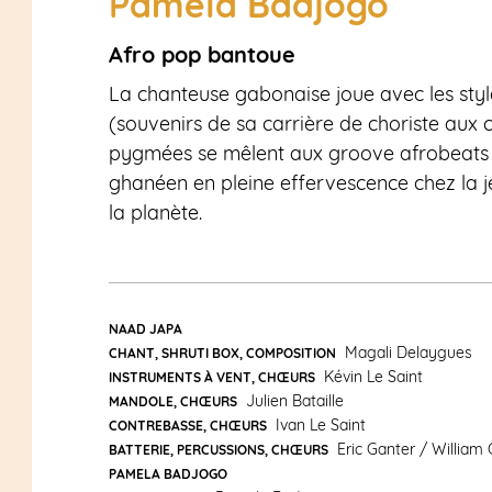
Pamela Badjogo
Afro pop bantoue
La chanteuse gabonaise joue avec les sty
(souvenirs de sa carrière de choriste aux cô
pygmées se mêlent aux groove afrobeats ac
ghanéen en pleine effervescence chez la j
la planète.
NAAD JAPA
Magali Delaygues
CHANT, SHRUTI BOX, COMPOSITION
Kévin Le Saint
INSTRUMENTS À VENT, CHŒURS
Julien Bataille
MANDOLE, CHŒURS
Ivan Le Saint
CONTREBASSE, CHŒURS
Eric Ganter / William
BATTERIE, PERCUSSIONS, CHŒURS
PAMELA BADJOGO