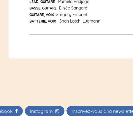
Pamela Badjogo
LEAD, GUITARE
Elisée Sangaré
BASSE, GUITARE
Grégory Emonet
GUITARE, VOIX
Shan Lotchi Ludmann
BATTERIE, VOIX
ebook
Instagram
Inscrivez-vous à la newslet