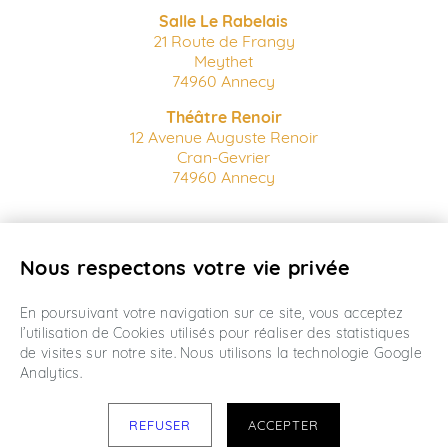
Salle Le Rabelais
21 Route de Frangy
Meythet
74960 Annecy
Théâtre Renoir
12 Avenue Auguste Renoir
Cran-Gevrier
74960 Annecy
Billetterie en ligne
Nous respectons votre vie privée
Conditions Générales de vente
Mentions Légales
Créé par wanaka
En poursuivant votre navigation sur ce site, vous acceptez
l’utilisation de Cookies utilisés pour réaliser des statistiques
de visites sur notre site. Nous utilisons la technologie Google
Analytics.
REFUSER
ACCEPTER