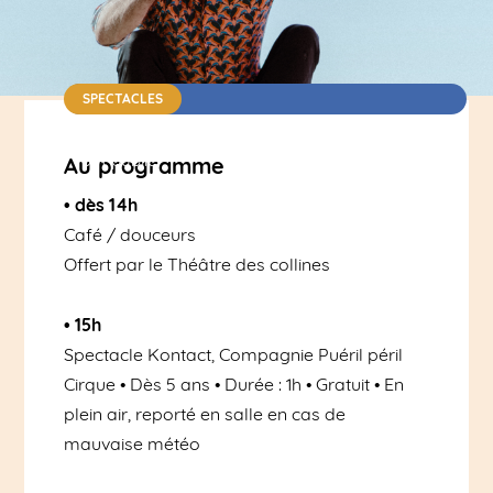
SPECTACLES
Complexe culturel et parking de la salle Renoir |
Tout public
Au programme
• dès 14h
Café / douceurs
Offert par le Théâtre des collines
• 15h
Spectacle Kontact, Compagnie Puéril péril
Cirque • Dès 5 ans • Durée : 1h • Gratuit • En
plein air, reporté en salle en cas de
mauvaise météo