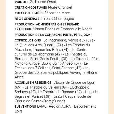
Guillaume Orsat
VOIX OFF
Maïté Chantrel
CRÉATION COSTUMES
Sébastien Marc
CRÉATION LUMIÈRE
Thibaut Champagne
RÉGIE GÉNÉRALE
PRODUCTION, ADMINISTRATION ET REGARD
Manon Briens et Emmanuelle Nonet
EXTÉRIEUR
PRODUCTION DE LA COMPAGNIE PUÉRIL PÉRIL, 2024
La Machinerie, Vénissieux (69) -
COPRODUCTIONS
Le Quai des Arts, Rumilly (74) - Les Fondus du
Macadam, Thonon-les-Bains (74) - Le Centre
culturel de La Ricamarie (42) - Le Théâtre du
Bordeau, Saint-Genis-Pouilly (01) - La Cascade, Pôle
National Cirque, Bourg-Saint-Andéol (07) - Le
Festival des 7 Collines, Saint-Etienne (42) - Le
Groupe des 20, Scènes publiques Auvergne-Rhône-
Alpes
L’École de Cirque de Lyon
ACCUEILS EN RÉSIDENCE
(69) - Le Théâtre du Vellein (38) - L’Échappé à
Sorbiers (42)- Le Théâtre de Roanne (42) - L’Ilyade,
Seyssinet-Pariset (38) - LeZartiCirque, École de
Cirque de Sainte-Croix (Suisse)
DRAC- Région AURA - Département
SUBVENTIONS
Loire