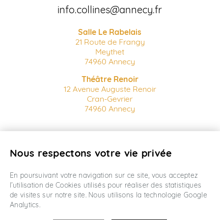
info.collines@annecy.fr
Salle Le Rabelais
21 Route de Frangy
Meythet
74960 Annecy
Théâtre Renoir
12 Avenue Auguste Renoir
Cran-Gevrier
74960 Annecy
Billetterie en ligne
Nous respectons votre vie privée
Conditions Générales de vente
Mentions Légales
Créé par wanaka
En poursuivant votre navigation sur ce site, vous acceptez
l’utilisation de Cookies utilisés pour réaliser des statistiques
de visites sur notre site. Nous utilisons la technologie Google
Analytics.